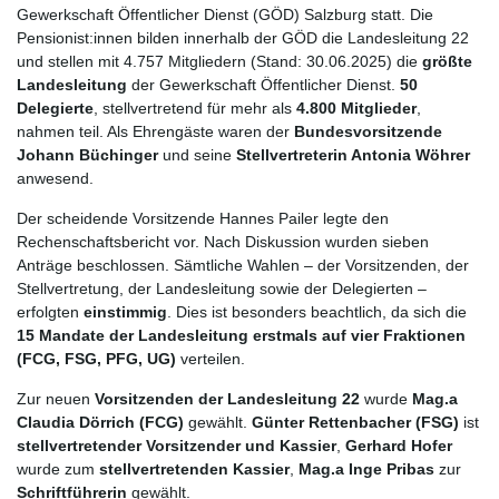
Gewerkschaft Öffentlicher Dienst (GÖD) Salzburg statt. Die
Pensionist:innen bilden innerhalb der GÖD die Landesleitung 22
und stellen mit 4.757 Mitgliedern (Stand: 30.06.2025) die
größte
Landesleitung
der Gewerkschaft Öffentlicher Dienst.
50
Delegierte
, stellvertretend für mehr als
4.800 Mitglieder
,
nahmen teil. Als Ehrengäste waren der
Bundesvorsitzende
Johann Büchinger
und seine
Stellvertreterin Antonia Wöhrer
anwesend.
Der scheidende Vorsitzende Hannes Pailer legte den
Rechenschaftsbericht vor. Nach Diskussion wurden sieben
Anträge beschlossen. Sämtliche Wahlen – der Vorsitzenden, der
Stellvertretung, der Landesleitung sowie der Delegierten –
erfolgten
einstimmig
. Dies ist besonders beachtlich, da sich die
15 Mandate der Landesleitung erstmals auf vier Fraktionen
(FCG, FSG, PFG, UG)
verteilen.
Zur neuen
Vorsitzenden der Landesleitung 22
wurde
Mag.a
Claudia Dörrich (FCG)
gewählt.
Günter Rettenbacher (FSG)
ist
stellvertretender Vorsitzender und Kassier
,
Gerhard Hofer
wurde zum
stellvertretenden Kassier
,
Mag.a Inge Pribas
zur
Schriftführerin
gewählt.