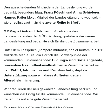
Den ausscheidenden Mitgliedern der Landesleitung wurde
gedankt, besonders
Mag. Franz Pöschl
und
Anna Schieferer
.
Hannes Pailer
bleibt Mitglied der Landesleitung und wechselt –
wie er selbst sagt – „
in die zweite Reihe fußfrei
“.
MMMag.a Gertraud Salzmann
, Vorsitzende des
Landesvorstandes der GÖD Salzburg, gratulierte der neuen
Landesleitung und bedankte sich für die gute Zusammenarbeit.
Unter dem Leitspruch „Tempora mutantur, nos et mutamur in illis“
skizzierte Mag.a Claudia Dörrich die Schwerpunkte der
kommenden Funktionsperiode:
Bildungs- und Sozialangebote
,
präventive Gesundheitsmaßnahmen
in Zusammenarbeit mit
der
BVAEB
,
Information und Rechtsschutz
,
digitale
Unterstützung
sowie ein
klares Auftreten gegen
Altersdiskriminierung
.
Wir gratulieren der neu gewählten Landesleitung herzlich und
wünschen viel Erfolg für die kommende Funktionsperiode. Wir
freuen uns auf eine gute Zusammenarbeit.
Text von Mag.a Claudia Dörrich & Lisa Rieger