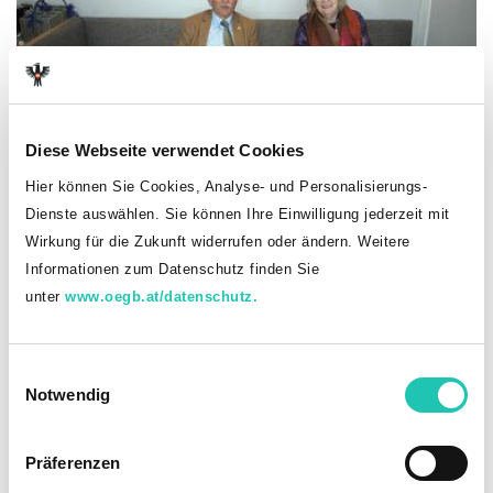
Diese Webseite verwendet Cookies
Johann Büchinger und Antonia Wöhrer
Hier können Sie Cookies, Analyse- und Personalisierungs-
Dienste auswählen. Sie können Ihre Einwilligung jederzeit mit
Wirkung für die Zukunft widerrufen oder ändern. Weitere
Informationen zum Datenschutz finden Sie
unter
www.oegb.at/datenschutz.
E
Notwendig
i
n
w
Präferenzen
i