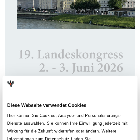
NEWS
Diese Webseite verwendet Cookies
Festschrift Landeskongress 2026
Hier können Sie Cookies, Analyse- und Personalisierungs-
Das Programmheft zum Landeskongress der GÖD Salzburg
ist ab sofort online verfügbar.
Dienste auswählen. Sie können Ihre Einwilligung jederzeit mit
Sie bietet einen Rückblick auf die vergangenen Jahre,
Wirkung für die Zukunft widerrufen oder ändern. Weitere
aktuelle Themen sowie Einblicke in die Arbeit und das
Informationen zum Datenschutz finden Sie